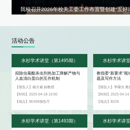
我校召开2026年校关工委工作布置暨创建“五好”关工委工作交流会
我校召开教育科技人才一体化发展
活动
公告
）
水杉学术讲堂（第1495期）
水杉学术讲堂
拟除虫菊酯杀虫剂热加工降解产物与
教指委“新要求”视
人血清白蛋白的互作机制
题及写作方法
【报告人】杨方威 副教授
【报告人】李曙光 教
【时间】2025-04-18 10:00
【时间】2025-04-14 
【地点】9E406报告厅
【地点】B226
）
水杉学术讲堂（第1493期）
水杉学术讲堂